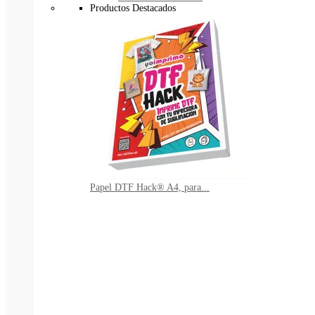
Productos Destacados
Papel DTF Hack® A4, para...