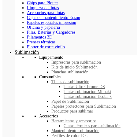
Chips para Plotter
Limpieza de tintas
Accesorios para tintas
Cajas de mantenimiento Epson
Papeles especiales impresión
Oficina y papelería
Pilas, Baterías y Cargadores
Filamentos 3D
Prensas térmicas
Plotter de corte vinilo
Sublimación
Equipamiento
Impresoras para sublimación
Kits de inicio Sublimación
Planchas sublimación
Consumibles
Tintas de sublimación
Tintas UltraChrome DS
Tintas sublimación Mimaki
Tintas sublimación Ecotank
Papel de Sublimación
Papeles protectores para Sublimación
Productos para sublimar
Accesorios
Herramientas y accesorios
Cintas térmicas para sublimación
Mantenimiento sublimación
Perfiles de color ICC