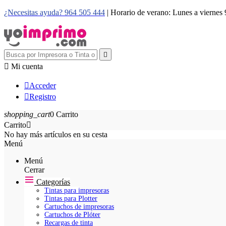
¿Necesitas ayuda? 964 505 444
| Horario de verano: Lunes a viernes


Mi cuenta

Acceder

Registro
shopping_cart
0
Carrito
Carrito

No hay más artículos en su cesta
Menú
Menú
Cerrar
Categorías
Tintas para impresoras
Tintas para Plotter
Cartuchos de impresoras
Cartuchos de Plóter
Recargas de tinta