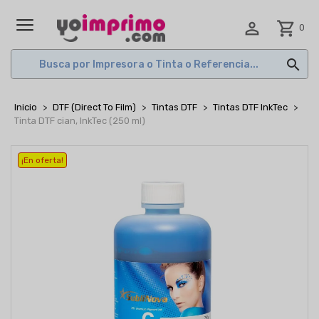

shopping_cart
0
MENÚ

Inicio
DTF (Direct To Film)
Tintas DTF
Tintas DTF InkTec
Tinta DTF cian, InkTec (250 ml)
¡En oferta!