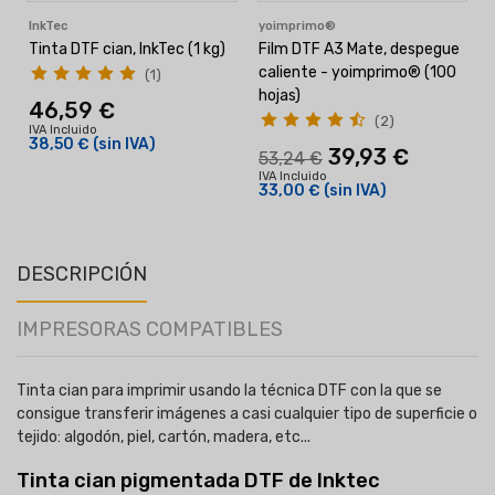
InkTec
yoimprimo®
Tinta DTF cian, InkTec (1 kg)
Film DTF A3 Mate, despegue
caliente - yoimprimo® (100
(1)
hojas)
46,59 €
(2)
IVA Incluido
38,50 €
(sin IVA)
39,93 €
I
53,24 €
IVA Incluido
33,00 €
(sin IVA)
DESCRIPCIÓN
IMPRESORAS COMPATIBLES
Tinta cian para imprimir usando la técnica DTF con la que se
consigue transferir imágenes a casi cualquier tipo de superficie o
tejido: algodón, piel, cartón, madera, etc...
Tinta cian pigmentada DTF de Inktec