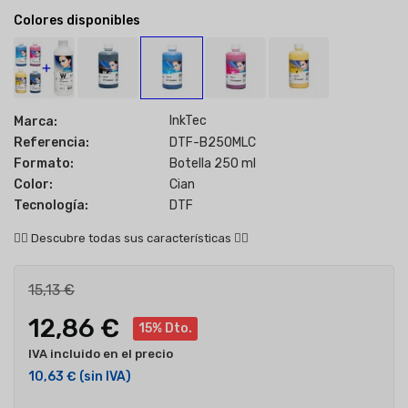
Colores disponibles
InkTec
Marca:
Referencia:
DTF-B250MLC
Formato:
Botella 250 ml
Color:
Cian
Tecnología:
DTF
👇🏻
Descubre todas sus características
👇🏻
15,13 €
12,86 €
15% Dto.
IVA incluido en el precio
10,63 €
(sin IVA)