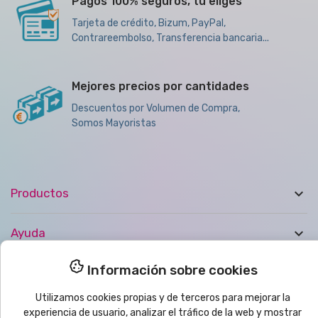
Pagos 100% seguros, tu eliges
Tarjeta de crédito, Bizum, PayPal,
Contrareembolso, Transferencia bancaria...
Mejores precios por cantidades
Descuentos por Volumen de Compra,
Somos Mayoristas

Productos

Ayuda
Información sobre cookies

Boletín de noticias
Utilizamos cookies propias y de terceros para mejorar la
experiencia de usuario, analizar el tráfico de la web y mostrar