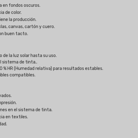
ra en fondos oscuros.
ia de color.
iene la producción.
las, canvas, cartón y cuero.
on buen tacto.
 de la luz solar hasta su uso.
 sistema de tinta..
0 % HR (Humedad relativa) para resultados estables.
ibles compatibles.
avados.
mpresión.
es en el sistema de tinta.
ia en textiles.
dad.