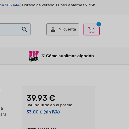
64 505 444
| Horario de verano: Lunes a viernes 9-15h
0


shopping_cart
Mi cuenta
💡
Cómo sublimar algodón
o
39,93 €
IVA incluido en el precio
pa
33,00 €
(sin IVA)
para