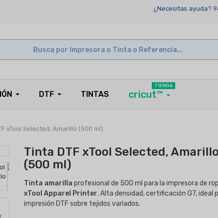
¿Necesitas ayuda? 9
TIENDA
cricut™
IÓN
DTF
TINTAS
TF xTool Selected, Amarillo (500 ml)
Tinta DTF xTool Selected, Amarill
(500 ml)
Tinta amarilla
profesional de 500 ml para la impresora de ro
xTool Apparel Printer
. Alta densidad, certificación G7, ideal 
impresión DTF sobre tejidos variados.
y