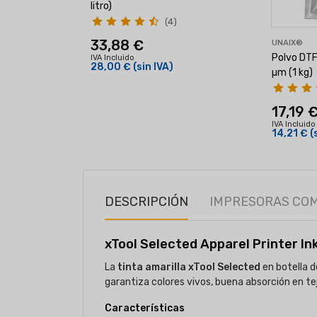
litro)
(4)
33,88 €
UNAIX®
Polvo DTF
IVA Incluido
28,00 €
(sin IVA)
µm (1 kg)
17,19 
IVA Incluido
14,21 €
(
DESCRIPCIÓN
IMPRESORAS CO
xTool Selected Apparel Printer I
La
tinta amarilla xTool Selected
en botella d
garantiza colores vivos, buena absorción en tej
Características