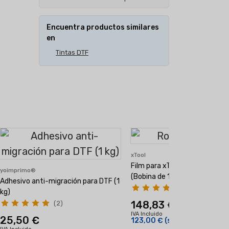
Encuentra productos similares
en
Tintas DTF
xTool
Film para xTool Apparel Printe
yoimprimo®
(Bobina de 100m)
Adhesivo anti-migración para DTF (1
(3)
kg)
148,83 €
(2)
IVA Incluido
25,50 €
123,00 €
(sin IVA)