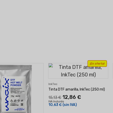
¡En oferta!
InkTec
Tinta DTF amarilla, InkTec (250 ml)
12,86 €
15,13 €
IVA Incluido
10,63 €
(sin IVA)