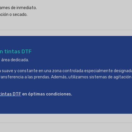
rrames de inmediato.
ación o secado.
n tintas DTF
 área dedicada.
 suave y constante en una zona controlada especialmente designada, 
transferencia a las prendas. Además, utilizamos sistemas de agitació
tintas DTF
en óptimas condiciones.