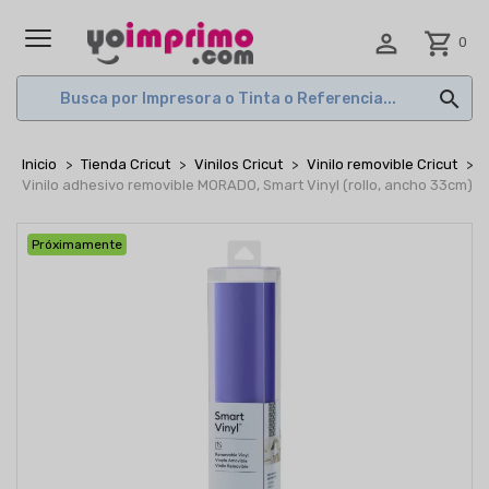

shopping_cart
0
MENÚ

Inicio
Tienda Cricut
Vinilos Cricut
Vinilo removible Cricut
Vinilo adhesivo removible MORADO, Smart Vinyl (rollo, ancho 33cm)
Próximamente