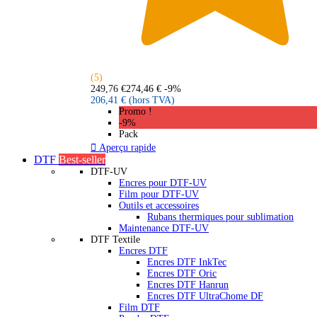
(5)
249,76 €
274,46 €
-9%
206,41 €
(hors TVA)
Promo !
-9%
Pack

Aperçu rapide
DTF
Best-seller
DTF-UV
Encres pour DTF-UV
Film pour DTF-UV
Outils et accessoires
Rubans thermiques pour sublimation
Maintenance DTF-UV
DTF Textile
Encres DTF
Encres DTF InkTec
Encres DTF Oric
Encres DTF Hanrun
Encres DTF UltraChome DF
Film DTF