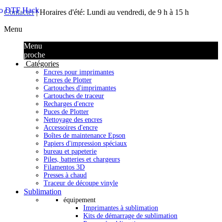
Contacter
| Horaires d'été: Lundi au vendredi, de 9 h à 15 h
Menu
Menu
proche
Catégories
Encres pour imprimantes
Encres de Plotter
Cartouches d'imprimantes
Cartouches de traceur
Recharges d'encre
Puces de Plotter
Nettoyage des encres
Accessoires d'encre
Boîtes de maintenance Epson
Papiers d'impression spéciaux
bureau et papeterie
Piles, batteries et chargeurs
Filamentos 3D
Presses à chaud
Traceur de découpe vinyle
Sublimation
équipement
Imprimantes à sublimation
Kits de démarrage de sublimation