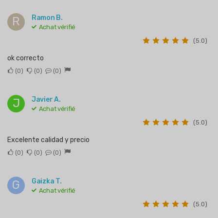
Ramon B.
R
Achat vérifié
(5.0)
ok correcto
0
0
0
Javier A.
J
Achat vérifié
(5.0)
Excelente calidad y precio
0
0
0
Gaizka T.
G
Achat vérifié
(5.0)