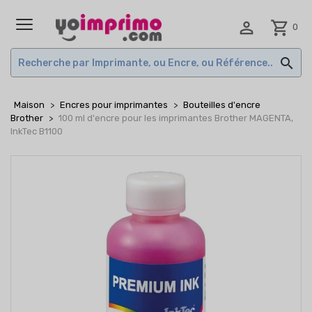

shopping_cart
0
MENU

Maison
Encres pour imprimantes
Bouteilles d'encre
Brother
100 ml d'encre pour les imprimantes Brother MAGENTA,
InkTec B1100