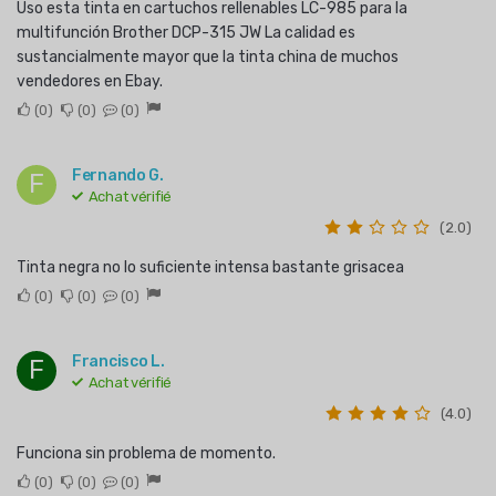
Uso esta tinta en cartuchos rellenables LC-985 para la
multifunción Brother DCP-315 JW La calidad es
sustancialmente mayor que la tinta china de muchos
vendedores en Ebay.
0
0
0
Fernando G.
F
Achat vérifié
(2.0)
Tinta negra no lo suficiente intensa bastante grisacea
0
0
0
Francisco L.
F
Achat vérifié
(4.0)
Funciona sin problema de momento.
0
0
0