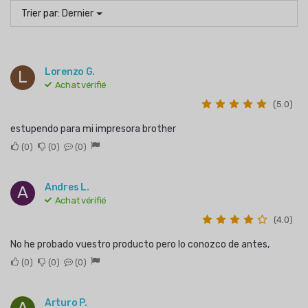
Trier par:
Dernier
Lorenzo G.
L
Achat vérifié
(5.0)
estupendo para mi impresora brother
0
0
0
Andres L.
A
Achat vérifié
(4.0)
No he probado vuestro producto pero lo conozco de antes,
0
0
0
Arturo P.
A