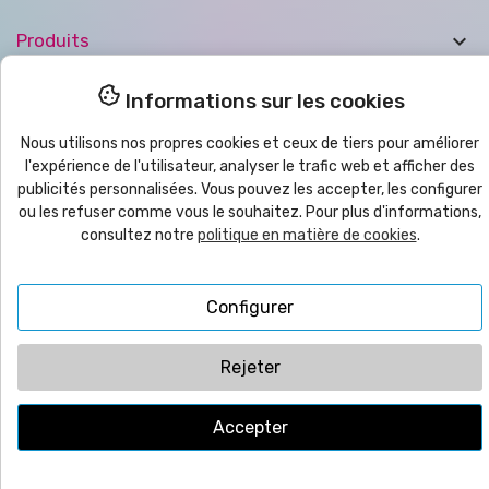

Produits

Informations sur les cookies
Aide
Nous utilisons nos propres cookies et ceux de tiers pour améliorer

Bulletin
l'expérience de l'utilisateur, analyser le trafic web et afficher des
publicités personnalisées. Vous pouvez les accepter, les configurer
ou les refuser comme vous le souhaitez. Pour plus d'informations,
consultez notre
politique en matière de cookies
.
© 2025
yo
imprimo
®
| CMC VYRECO SL - C/Juan Bautista Llorens,
109B - 12540 Vila-Real (Castellón) ESPAGNE | TVA: ESB12458089
Configurer
Rejeter
Accepter