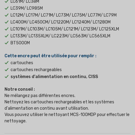
LC61M/ LC38M
LC39M/ LC985M
LC12M/ LC17M/ LC71M/ LC73M/ LC75M/ LC77M/ LC79M
LC400M/ LC450CM/ LC1220M/ LC1240M/ LC1280M
LC101M/ LC103M/ LC105M/ LC121M/ LC123M/ LC125XLM
LC133M/ LC135XLM/ LC223M/ LC563M/ LC565XLM
BT5000M
Cette encre peut être utilisée pour remplir :
cartouches
cartouches rechargeables
systèmes d'alimentation en continu, CISS
Notre conseil :
Ne mélangez pas différentes encres.
Nettoyez les cartouches rechargeables et les systèmes
d'alimentation en continu avant utilisation.
Vous pouvez utiliser le nettoyant MCS-100MDP pour effectuer le
nettoyage.