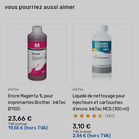
vous pourriez aussi aimer
InkTec
InkTec
Encre Magenta 1L pour
Liquide de nettoyage pour
imprimantes Brother , InkTec
injecteurs et cartouches
B1100
d'encre. InkTec MCS (100 ml)
(147)
23,66 €
TVA incluse
3,10 €
19,55 €
(hors TVA)
TVA incluse
T
2,56 €
(hors TVA)