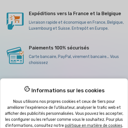
Expéditions vers la France et la Belgique
Livraison rapide et économique en France, Belgique,
Luxembourg et Suisse. Entrepôt en Europe.
Paiements 100% sécurisés
Carte bancaire, PayPal, virement bancaire... Vous
choisissez
Meilleurs prix pour les quantités
Informations sur les cookies
Remises pour les achats en grande quantité,
Nous sommes grossistes
Nous utilisons nos propres cookies et ceux de tiers pour
améliorer l'expérience de l'utilisateur, analyser le trafic web et
afficher des publicités personnalisées. Vous pouvez les accepter,
les configurer ou les refuser comme vous le souhaitez. Pour plus

Produits
d'informations, consultez notre
politique en matière de cookies
.