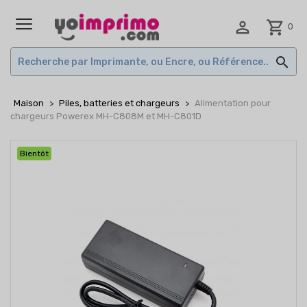

shopping_cart
0
MENU

Maison
Piles, batteries et chargeurs
Alimentation pour
chargeurs Powerex MH-C808M et MH-C801D
Bientôt