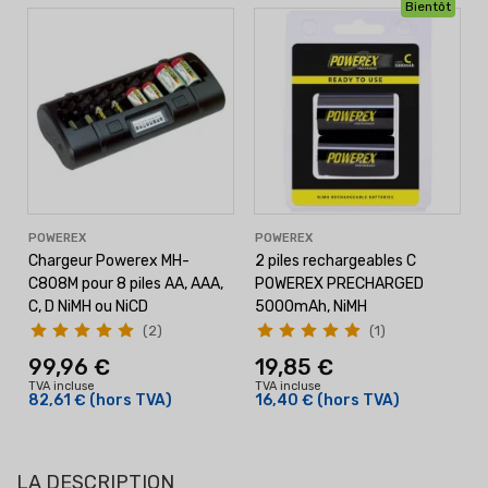
Bientôt
POWEREX
POWEREX
Chargeur Powerex MH-
2 piles rechargeables C
C808M pour 8 piles AA, AAA,
POWEREX PRECHARGED
C, D NiMH ou NiCD
5000mAh, NiMH
(2)
(1)
99,96 €
19,85 €
TVA incluse
TVA incluse
82,61 €
(hors TVA)
16,40 €
(hors TVA)
LA DESCRIPTION