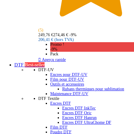
(5)
249,76 €
274,46 €
-9%
206,41 €
(hors TVA)
Promo !
-9%
Pack

Aperçu rapide
DTF
Best-seller
DTF-UV
Encres pour DTF-UV
Film pour DTF-UV
Outils et accessoires
Rubans thermiques pour sublimation
Maintenance DTF-UV
DTF Textile
Encres DTF
Encres DTF InkTec
Encres DTF Oric
Encres DTF Hanrun
Encres DTF UltraChome DF
Film DTF
Poudre DTF