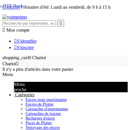
Contacter
| Horaires d'été: Lundi au vendredi, de 9 h à 15 h


Mon compte

S'identifier

S'inscrire
shopping_cart
0
Chariot
Chariot

Il n'y a plus d'articles dans votre panier
Menu
Menu
proche
Catégories
Encres pour imprimantes
Encres de Plotter
Cartouches d'imprimantes
Cartouches de traceur
Recharges d'encre
Puces de Plotter
Nettoyage des encres