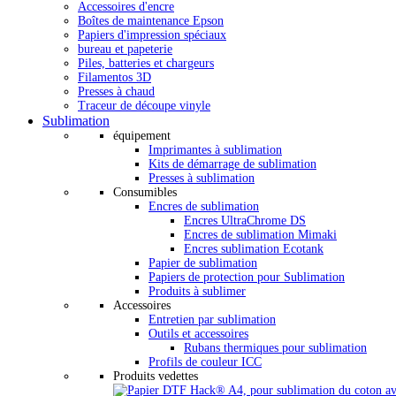
Accessoires d'encre
Boîtes de maintenance Epson
Papiers d'impression spéciaux
bureau et papeterie
Piles, batteries et chargeurs
Filamentos 3D
Presses à chaud
Traceur de découpe vinyle
Sublimation
équipement
Imprimantes à sublimation
Kits de démarrage de sublimation
Presses à sublimation
Consumibles
Encres de sublimation
Encres UltraChrome DS
Encres de sublimation Mimaki
Encres sublimation Ecotank
Papier de sublimation
Papiers de protection pour Sublimation
Produits à sublimer
Accessoires
Entretien par sublimation
Outils et accessoires
Rubans thermiques pour sublimation
Profils de couleur ICC
Produits vedettes