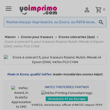

shopping_cart
0
MENU

Maison
Encres pour traceurs
Encres colorantes (dye)
Encre à colorant 1L pour traceurs Roland, Mutoh, Mimaki et Epson
(DX4). InkTec PLD CYAN
Made in Korea, qualité InkTec:
leader mondial des encres inkjet
.
INKTEC PREFERRED PARTNER
Grossiste #1 en Europa
VYRECO, distributeur officiel d'INKTEC depuis 1999