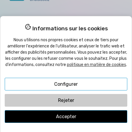
Meilleurs prix pour les quantités
Informations sur les cookies
Remises pour les achats en grande quantité,
Nous sommes grossistes
Nous utilisons nos propres cookies et ceux de tiers pour
améliorer l'expérience de l'utilisateur, analyser le trafic web et
afficher des publicités personnalisées. Vous pouvez les accepter,
les configurer ou les refuser comme vous le souhaitez. Pour plus

Produits
d'informations, consultez notre
politique en matière de cookies
.

Aide
Configurer

Bulletin
Rejeter
Accepter
© 2025
yo
imprimo
®
| CMC VYRECO SL - C/Juan Bautista Llorens,
109B - 12540 Vila-Real (Castellón) ESPAGNE | TVA: ESB12458089