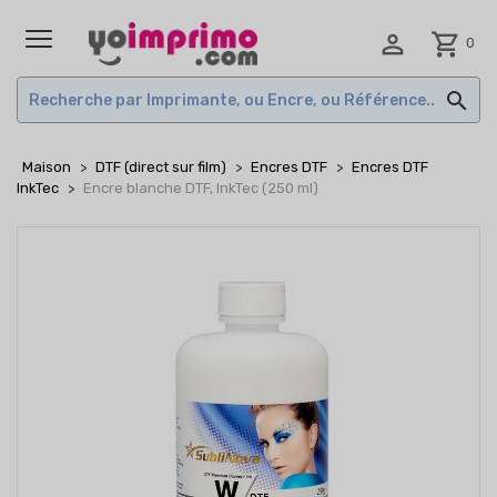

shopping_cart
0
MENU

Maison
DTF (direct sur film)
Encres DTF
Encres DTF
InkTec
Encre blanche DTF, InkTec (250 ml)