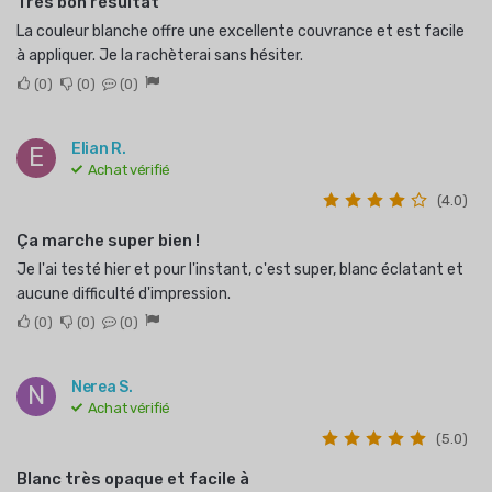
Très bon résultat
La couleur blanche offre une excellente couvrance et est facile
à appliquer. Je la rachèterai sans hésiter.
0
0
0
Elian R.
E
Achat vérifié
(4.0)
Ça marche super bien !
Je l'ai testé hier et pour l'instant, c'est super, blanc éclatant et
aucune difficulté d'impression.
0
0
0
Nerea S.
N
Achat vérifié
(5.0)
Blanc très opaque et facile à