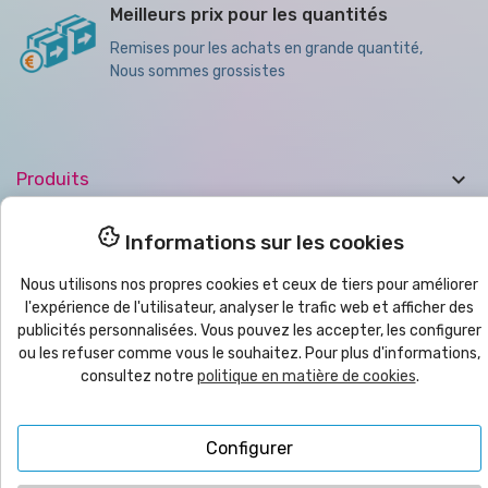
Meilleurs prix pour les quantités
Remises pour les achats en grande quantité,
Nous sommes grossistes

Produits

Aide
Informations sur les cookies
Nous utilisons nos propres cookies et ceux de tiers pour améliorer

Bulletin
l'expérience de l'utilisateur, analyser le trafic web et afficher des
publicités personnalisées. Vous pouvez les accepter, les configurer
ou les refuser comme vous le souhaitez. Pour plus d'informations,
© 2025
yo
imprimo
®
| CMC VYRECO SL - C/Juan Bautista Llorens,
consultez notre
politique en matière de cookies
.
109B - 12540 Vila-Real (Castellón) ESPAGNE | TVA: ESB12458089
Configurer