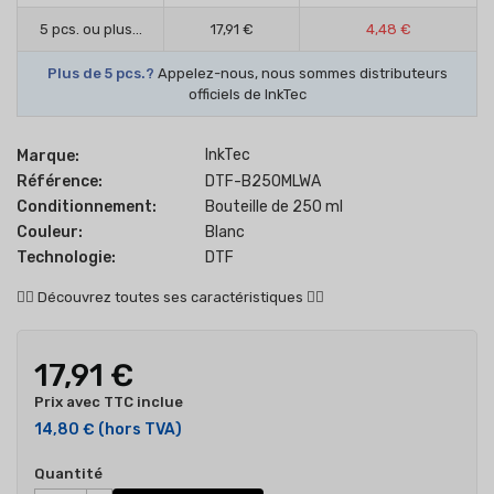
5 pcs. ou plus...
17,91 €
4,48 €
Plus de 5 pcs.?
Appelez-nous, nous sommes distributeurs
officiels de InkTec
InkTec
Marque:
Référence:
DTF-B250MLWA
Conditionnement:
Bouteille de 250 ml
Couleur:
Blanc
Technologie:
DTF
👇🏻
Découvrez toutes ses caractéristiques
👇🏻
17,91 €
Prix avec TTC inclue
14,80 €
(hors TVA)
Quantité