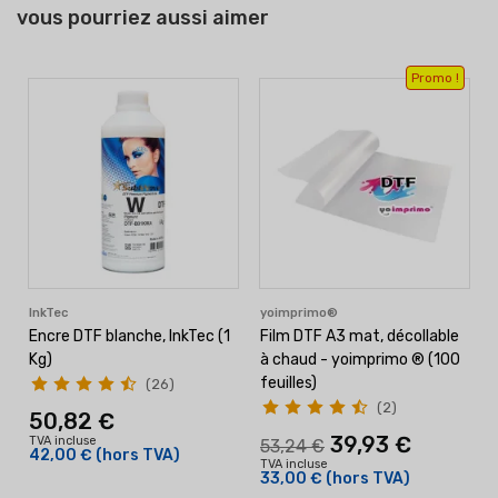
vous pourriez aussi aimer
Promo !
InkTec
yoimprimo®
Encre DTF blanche, InkTec (1
Film DTF A3 mat, décollable
Kg)
à chaud - yoimprimo ® (100
feuilles)
(26)
(2)
50,82 €
39,93 €
TVA incluse
T
53,24 €
42,00 €
(hors TVA)
TVA incluse
33,00 €
(hors TVA)