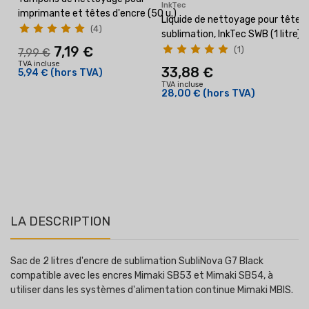
InkTec
imprimante et têtes d'encre (50 u.)
Liquide de nettoyage pour têtes
(4)
sublimation, InkTec SWB (1 litre)
7,19 €
(1)
7,99 €
TVA incluse
33,88 €
5,94 €
(hors TVA)
TVA incluse
28,00 €
(hors TVA)
l
T
LA DESCRIPTION
Sac de 2 litres d'encre de sublimation SubliNova G7 Black
compatible avec les encres Mimaki SB53 et Mimaki SB54, à
utiliser dans les systèmes d'alimentation continue Mimaki MBIS.