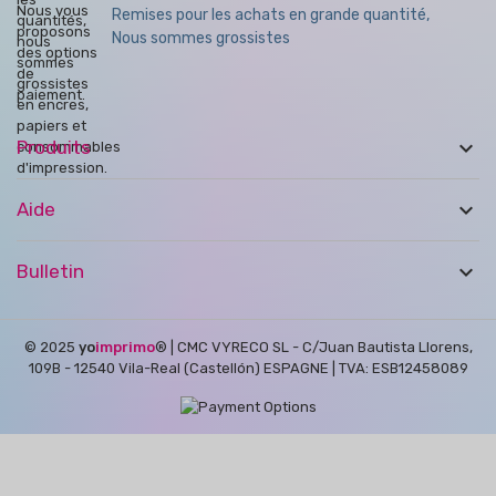
Remises pour les achats en grande quantité,
Nous sommes grossistes

Produits

Aide

Bulletin
© 2025
yo
imprimo
®
| CMC VYRECO SL - C/Juan Bautista Llorens,
109B - 12540 Vila-Real (Castellón) ESPAGNE | TVA: ESB12458089