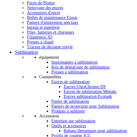
Puces de Plotter
Nettoyage des encres
Accessoires d'encre
Boîtes de maintenance Epson
Papiers d'impression spéciaux
bureau et papeterie
Piles, batteries et chargeurs
Filamentos 3D
Presses à chaud
Traceur de découpe vinyle
Sublimation
équipement
Imprimantes à sublimation
Kits de démarrage de sublimation
Presses à sublimation
Consumibles
Encres de sublimation
Encres UltraChrome DS
Encres de sublimation Mimaki
Encres sublimation Ecotank
Papier de sublimation
Papiers de protection pour Sublimation
Produits à sublimer
Accessoires
Entretien par sublimation
Outils et accessoires
Rubans thermiques pour sublimation
Profils de couleur ICC