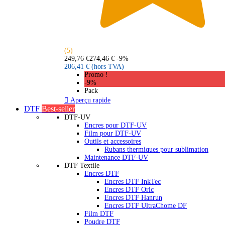
(5)
249,76 €
274,46 €
-9%
206,41 €
(hors TVA)
Promo !
-9%
Pack

Aperçu rapide
DTF
Best-seller
DTF-UV
Encres pour DTF-UV
Film pour DTF-UV
Outils et accessoires
Rubans thermiques pour sublimation
Maintenance DTF-UV
DTF Textile
Encres DTF
Encres DTF InkTec
Encres DTF Oric
Encres DTF Hanrun
Encres DTF UltraChome DF
Film DTF
Poudre DTF