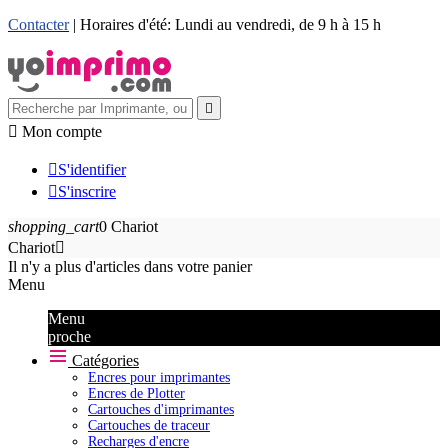
Contacter
| Horaires d'été: Lundi au vendredi, de 9 h à 15 h


Mon compte

S'identifier

S'inscrire
shopping_cart
0
Chariot
Chariot

Il n'y a plus d'articles dans votre panier
Menu
Menu
proche
Catégories
Encres pour imprimantes
Encres de Plotter
Cartouches d'imprimantes
Cartouches de traceur
Recharges d'encre