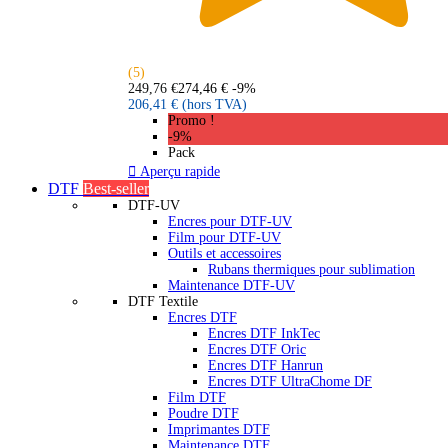
(5)
249,76 €
274,46 €
-9%
206,41 €
(hors TVA)
Promo !
-9%
Pack

Aperçu rapide
DTF
Best-seller
DTF-UV
Encres pour DTF-UV
Film pour DTF-UV
Outils et accessoires
Rubans thermiques pour sublimation
Maintenance DTF-UV
DTF Textile
Encres DTF
Encres DTF InkTec
Encres DTF Oric
Encres DTF Hanrun
Encres DTF UltraChome DF
Film DTF
Poudre DTF
Imprimantes DTF
Maintenance DTF