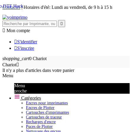
Contacter
| Horaires d'été: Lundi au vendredi, de 9 h à 15 h


Mon compte

S'identifier

S'inscrire
shopping_cart
0
Chariot
Chariot

Il n'y a plus d'articles dans votre panier
Menu
Menu
proche
Catégories
Encres pour imprimantes
Encres de Plotter
Cartouches d'imprimantes
Cartouches de traceur
Recharges d'encre
Puces de Plotter
Nettoyage des encres