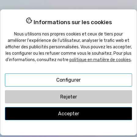
Meilleurs prix pour les quantités
Informations sur les cookies
Remises pour les achats en grande quantité,
Nous sommes grossistes
Nous utilisons nos propres cookies et ceux de tiers pour
améliorer l'expérience de l'utilisateur, analyser le trafic web et
afficher des publicités personnalisées. Vous pouvez les accepter,
les configurer ou les refuser comme vous le souhaitez. Pour plus

Produits
d'informations, consultez notre
politique en matière de cookies
.

Aide
Configurer

Bulletin
Rejeter
Accepter
© 2025
yo
imprimo
®
| CMC VYRECO SL - C/Juan Bautista Llorens,
109B - 12540 Vila-Real (Castellón) ESPAGNE | TVA: ESB12458089