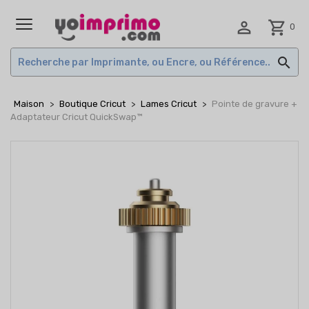

shopping_cart
0
MENU

Maison
Boutique Cricut
Lames Cricut
Pointe de gravure +
Adaptateur Cricut QuickSwap™