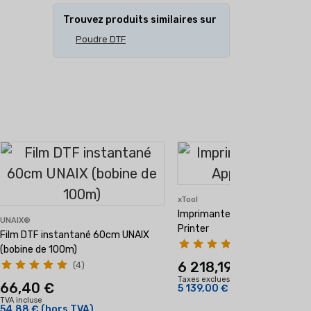
Trouvez produits similaires sur
Poudre DTF
B
xTool
Imprimante DTF xTool Appare
UNAIX®
Printer
Film DTF instantané 60cm UNAIX
(1)
(bobine de 100m)
6 218,19 €
(4)
Taxes exclues
66,40 €
5 139,00 €
(hors TVA)
TVA incluse
54,88 €
(hors TVA)