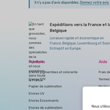
Il n'y a pas d'avis disponibles.
Donnez votre avis.
Expéditions vers la France et l
Belgique
Livraison rapide et économique en
France, Belgique, Luxembourg et Suis
Entrepôt en Europe.
Produits
Aide
Encres pigmentées et colorante
Frais d
Encres DTF
Termes 
Papier de sublimation
Modes 
Encres UV
Politiq
Encres Écosolvants
politiq
Nous utiliso
Encres de sublimation
Conditi