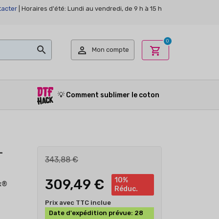
acter
| Horaires d'été: Lundi au vendredi, de 9 h à 15 h
0


shopping_cart
Mon compte
💡
Comment sublimer le coton
–
343,88 €
10%
309,49 €
x®
Réduc.
Prix avec TTC inclue
Date d'expédition prévue: 28