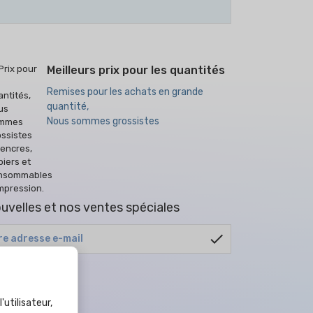
Meilleurs prix pour les quantités
Remises pour les achats en grande
quantité,
Nous sommes grossistes
uvelles et nos ventes spéciales
check
tout moment.
de confidentialité
.
'utilisateur,