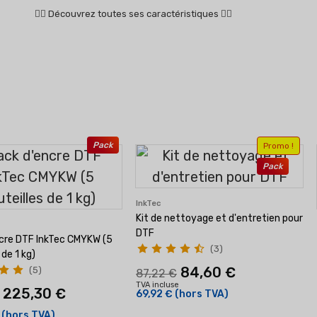
👇🏻
Découvrez toutes ses caractéristiques
👇🏻
Pack
Promo !
Pack
InkTec
Kit de nettoyage et d'entretien pour
DTF
cre DTF InkTec CMYKW (5
(3)
 de 1 kg)
84,60 €
(5)
87,22 €
TVA incluse
225,30 €
69,92 €
(hors TVA)
(hors TVA)