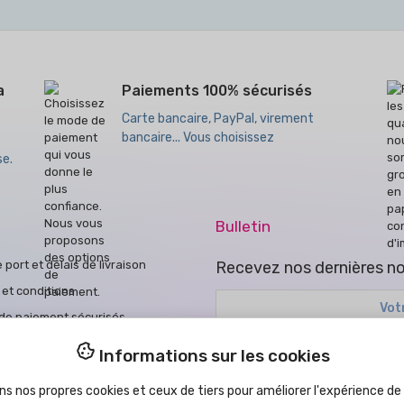
a
Paiements 100% sécurisés
Carte bancaire, PayPal, virement
bancaire... Vous choisissez
se.
Bulletin
e port et délais de livraison
Recevez nos dernières no
et conditions
de paiement sécurisés
ue de cookies
Vous pouvez vous désinscrire à 
Informations sur les cookies
ue de confidentialité
J'ai lu et accepté la
politique 
ns nos propres cookies et ceux de tiers pour améliorer l'expérience de l
ons d'achat