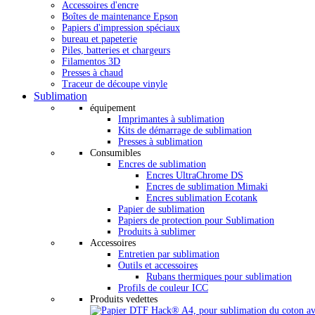
Accessoires d'encre
Boîtes de maintenance Epson
Papiers d'impression spéciaux
bureau et papeterie
Piles, batteries et chargeurs
Filamentos 3D
Presses à chaud
Traceur de découpe vinyle
Sublimation
équipement
Imprimantes à sublimation
Kits de démarrage de sublimation
Presses à sublimation
Consumibles
Encres de sublimation
Encres UltraChrome DS
Encres de sublimation Mimaki
Encres sublimation Ecotank
Papier de sublimation
Papiers de protection pour Sublimation
Produits à sublimer
Accessoires
Entretien par sublimation
Outils et accessoires
Rubans thermiques pour sublimation
Profils de couleur ICC
Produits vedettes