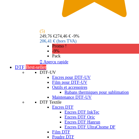
(5)
249,76 €
274,46 €
-9%
206,41 €
(hors TVA)
Promo !
-9%
Pack

Aperçu rapide
DTF
Best-seller
DTF-UV
Encres pour DTF-UV
Film pour DTF-UV
Outils et accessoires
Rubans thermiques pour sublimation
Maintenance DTF-UV
DTF Textile
Encres DTF
Encres DTF InkTec
Encres DTF Oric
Encres DTF Hanrun
Encres DTF UltraChome DF
Film DTF
Poudre DTF