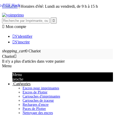
Contacter
| Horaires d'été: Lundi au vendredi, de 9 h à 15 h


Mon compte

S'identifier

S'inscrire
shopping_cart
0
Chariot
Chariot

Il n'y a plus d'articles dans votre panier
Menu
Menu
proche
Catégories
Encres pour imprimantes
Encres de Plotter
Cartouches d'imprimantes
Cartouches de traceur
Recharges d'encre
Puces de Plotter
Nettoyage des encres