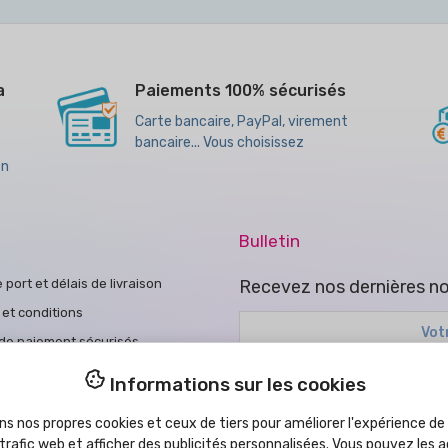
a
Paiements 100% sécurisés
Carte bancaire, PayPal, virement
bancaire... Vous choisissez
en
Bulletin
e port et délais de livraison
Recevez nos dernières no
et conditions
de paiement sécurisés
ue de cookies
Vous pouvez vous désinscrire à 
Informations sur les cookies
ue de confidentialité
J'ai lu et accepté la
politique 
ns nos propres cookies et ceux de tiers pour améliorer l'expérience de l
ons d'achat
 trafic web et afficher des publicités personnalisées. Vous pouvez les a