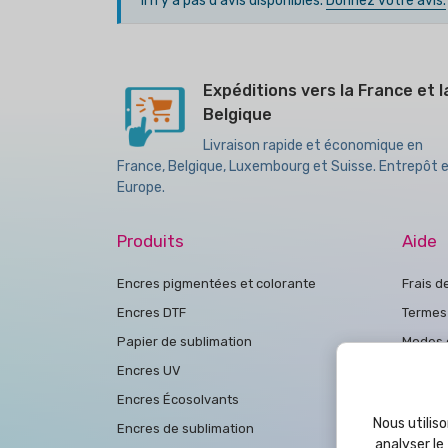
Il n'y a pas d'avis disponibles.
Donnez votre avis.
Expéditions vers la France et l
Belgique
Livraison rapide et économique en
France, Belgique, Luxembourg et Suisse. Entrepôt 
Europe.
Produits
Aide
Encres pigmentées et colorante
Frais d
Encres DTF
Termes 
Papier de sublimation
Modes 
Encres UV
Politiq
Encres Écosolvants
politiq
Nous utiliso
Encres de sublimation
Conditi
analyser le