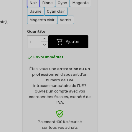
Noir
Blanc
Cyan
Magenta
Jaune
Cyan clair
Magenta clair
Vernis
ir),
Quantité

Ajouter

Envoi immédiat
Êtes-vous une
entreprise ou un
professionnel
disposant d'un
numéro de TVA
intracommunautaire de l'UE?
Ouvrez un compte avec vos
coordonnées fiscales, exonéré de
TVA.
Paiement 100% sécurisé
sur tous vos achats