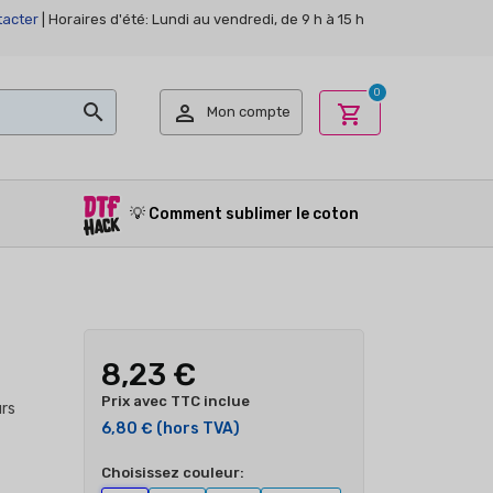
acter
| Horaires d'été: Lundi au vendredi, de 9 h à 15 h
0


shopping_cart
Mon compte
💡
Comment sublimer le coton
8,23 €
s
Prix avec TTC inclue
urs
6,80 €
(hors TVA)
Choisissez couleur: