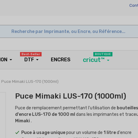
Cont
Best-Seller
BOUTIQUE
cricut™
ION
DTF
ENCRES
Puce Mimaki LUS-170 (1000ml)
Puce Mimaki LUS-170 (1000ml)
Puce de remplacement permettant l'utilisation de
bouteille
d'encre LUS-170 de 1000 ml
dans les imprimantes et trace
Mimaki
.
Puce à usage unique
pour un volume de
1 litre
d'encre