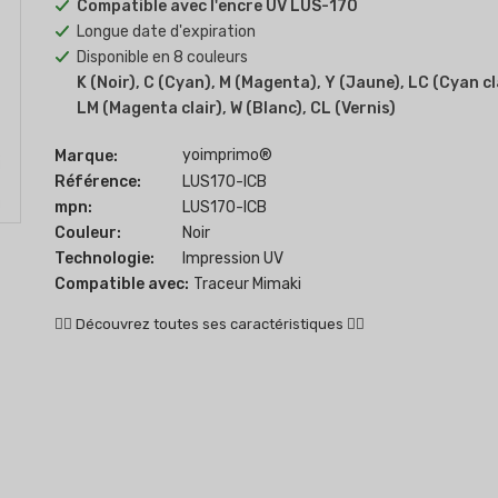
Compatible avec l'encre UV LUS-170
Longue date d'expiration
Disponible en 8 couleurs
K (Noir), C (Cyan), M (Magenta), Y (Jaune), LC (Cyan cla
LM (Magenta clair), W (Blanc), CL (Vernis)
yoimprimo®
Marque:
Référence:
LUS170-ICB
mpn:
LUS170-ICB
Couleur:
Noir
Technologie:
Impression UV
Compatible avec:
Traceur Mimaki
👇🏻
Découvrez toutes ses caractéristiques
👇🏻