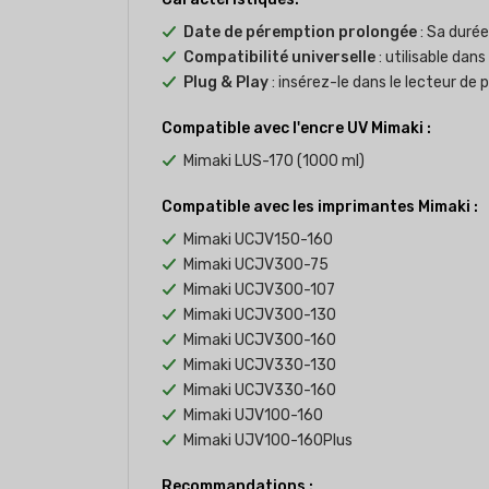
Date de péremption prolongée
: Sa durée
Compatibilité universelle
: utilisable dan
Plug & Play
: insérez-le dans le lecteur de 
Compatible avec l'encre UV Mimaki :
Mimaki LUS-170 (1000 ml)
Compatible avec les imprimantes Mimaki :
Mimaki UCJV150-160
Mimaki UCJV300-75
Mimaki UCJV300-107
Mimaki UCJV300-130
Mimaki UCJV300-160
Mimaki UCJV330-130
Mimaki UCJV330-160
Mimaki UJV100-160
Mimaki UJV100-160Plus
Recommandations :