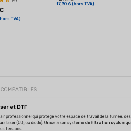
(4)
TVA incluse
17,90 €
(hors TVA)
 €
(hors TVA)
 COMPATIBLES
aser et DTF
'air professionnel qui protège votre espace de travail de la fumée, de
urs laser (CO₂ ou diode). Grâce à son système
de filtration cycloniq
plus tenaces.