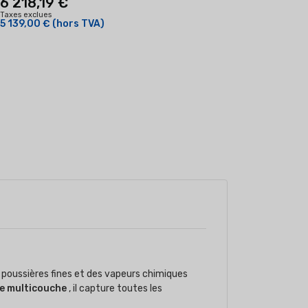
6 218,19 €
Taxes exclues
5 139,00 €
(hors TVA)
s poussières fines et des vapeurs chimiques
ue multicouche
, il capture toutes les