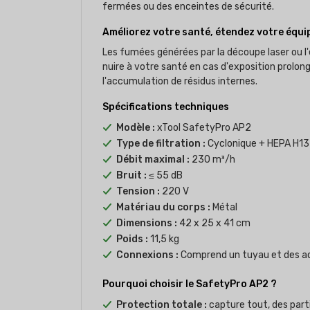
fermées ou des enceintes de sécurité.
Améliorez votre santé, étendez votre équ
Les fumées générées par la découpe laser ou
nuire à votre santé en cas d'exposition prolo
l'accumulation de résidus internes.
Spécifications techniques
Modèle :
xTool SafetyPro AP2
Type de filtration :
Cyclonique + HEPA H13
Débit maximal :
230 m³/h
Bruit :
≤ 55 dB
Tension :
220 V
Matériau du corps :
Métal
Dimensions :
42 x 25 x 41 cm
Poids :
11,5 kg
Connexions :
Comprend un tuyau et des a
Pourquoi choisir le SafetyPro AP2 ?
Protection totale :
capture tout, des part