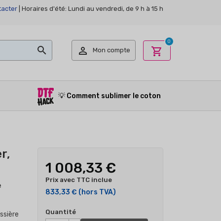
acter
| Horaires d'été: Lundi au vendredi, de 9 h à 15 h
0


shopping_cart
Mon compte
💡
Comment sublimer le coton
r,
1 008,33 €
Prix avec TTC inclue
e
833,33 €
(hors TVA)
Quantité
ssière