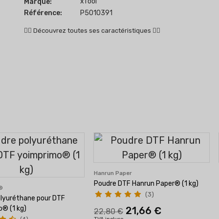
xTool
Marque:
Référence:
P5010391
👇🏻
Découvrez toutes ses caractéristiques
👇🏻
Hanrun Paper
Poudre DTF Hanrun Paper® (1 kg)
o®
(3)
lyuréthane pour DTF
® (1 kg)
21,66 €
22,80 €