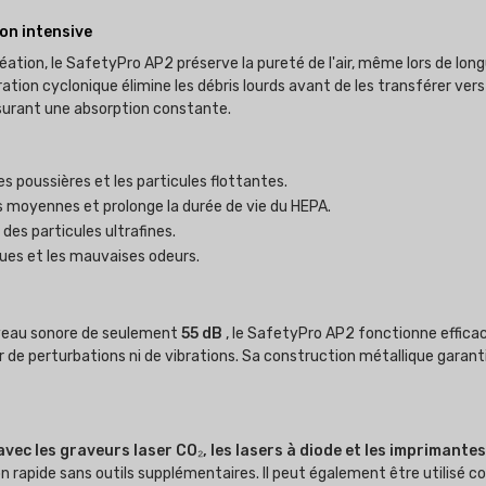
on intensive
 création, le SafetyPro AP2 préserve la pureté de l'air, même lors de l
ration cyclonique élimine les débris lourds avant de les transférer ve
assurant une absorption constante.
es poussières et les particules flottantes.
 moyennes et prolonge la durée de vie du HEPA.
 des particules ultrafines.
ques et les mauvaises odeurs.
veau sonore de seulement
55 dB
, le SafetyPro AP2 fonctionne effic
de perturbations ni de vibrations. Sa construction métallique garanti
vec les graveurs laser CO₂, les lasers à diode et les imprimante
ion rapide sans outils supplémentaires. Il peut également être utilis