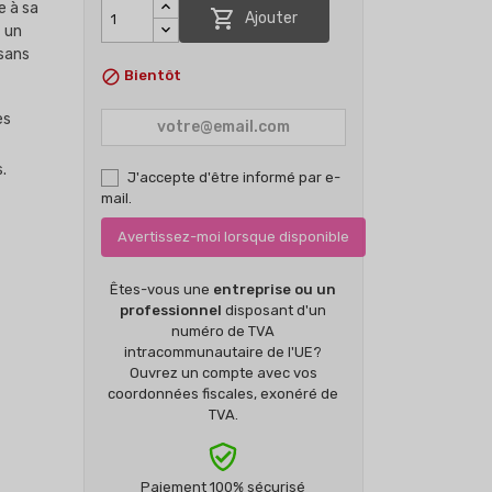
e à sa

Ajouter
t un
sans

Bientôt
es
.
J'accepte d'être informé par e-
mail.
Avertissez-moi lorsque disponible
Êtes-vous une
entreprise ou un
professionnel
disposant d'un
numéro de TVA
intracommunautaire de l'UE?
Ouvrez un compte avec vos
coordonnées fiscales, exonéré de
TVA.
Paiement 100% sécurisé