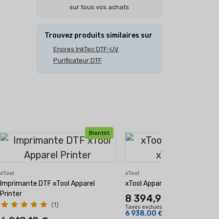
sur tous vos achats
Trouvez produits similaires sur
Encres InkTec DTF-UV
Purificateur DTF
Bientôt
xTool
xTool
Imprimante DTF xTool Apparel
xTool Apparel Printer xTool + 
Printer
8 394,98 €
(1)
Taxes exclues
6 938,00 €
(hors TVA)