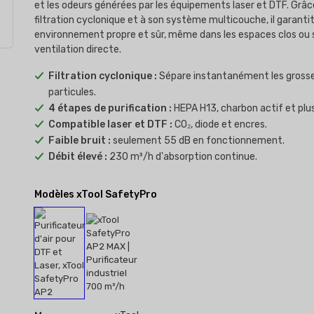
et les odeurs générées par les équipements laser et DTF. Grâc
filtration cyclonique et à son système multicouche, il garanti
environnement propre et sûr, même dans les espaces clos ou 
ventilation directe.
Filtration cyclonique :
Sépare instantanément les gross
particules.
4 étapes de purification :
HEPA H13, charbon actif et plus
Compatible laser et DTF :
CO₂, diode et encres.
Faible bruit :
seulement 55 dB en fonctionnement.
Débit élevé :
230 m³/h d'absorption continue.
Modèles xTool SafetyPro