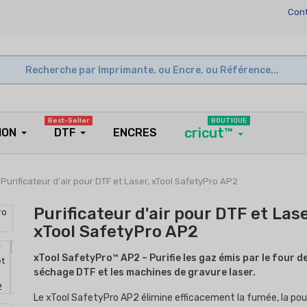
Cont
Best-Seller
BOUTIQUE
cricut™
ION
DTF
ENCRES
Purificateur d'air pour DTF et Laser, xTool SafetyPro AP2
Purificateur d'air pour DTF et Lase
xTool SafetyPro AP2
xTool SafetyPro™ AP2 – Purifie les gaz émis par le four d
séchage DTF et les machines de gravure laser.
Le xTool SafetyPro AP2 élimine efficacement la fumée, la pou