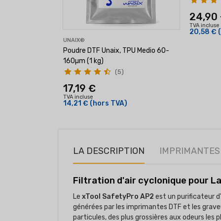
24,90
TVA incluse
20,58 €
UNAIX®
Poudre DTF Unaix, TPU Medio 60-
160µm (1 kg)
(5)
17,19 €
TVA incluse
14,21 €
(hors TVA)
LA DESCRIPTION
IMPRIMANTES
Filtration d'air cyclonique pour L
Le
xTool SafetyPro AP2
est un purificateur d
générées par les imprimantes DTF et les grave
particules, des plus grossières aux odeurs les 