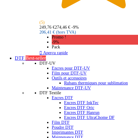
(5)
249,76 €
274,46 €
-9%
206,41 €
(hors TVA)
Promo !
-9%
Pack

Aperçu rapide
DTF
Best-seller
DTF-UV
Encres pour DTF-UV
Film pour DTF-UV
Outils et accessoires
Rubans thermiques pour sublimation
Maintenance DTF-UV
DTF Textile
Encres DTF
Encres DTF InkTec
Encres DTF Oric
Encres DTF Hanrun
Encres DTF UltraChome DF
Film DTF
Poudre DTF
Imprimantes DTF
Maintenance DTF