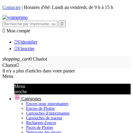
Contacter
| Horaires d'été: Lundi au vendredi, de 9 h à 15 h


Mon compte

S'identifier

S'inscrire
shopping_cart
0
Chariot
Chariot

Il n'y a plus d'articles dans votre panier
Menu
Menu
proche
Catégories
Encres pour imprimantes
Encres de Plotter
Cartouches d'imprimantes
Cartouches de traceur
Recharges d'encre
Puces de Plotter
Nettoyage des encres