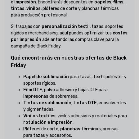
e
impresión
. Encontrarás descuentos en
papeles
,
films
,
tintas
,
vinilos
, plóteres de corte y planchas térmicas
para producción profesional.
Si trabajas con
personalización textil
, tazas, soportes
rígidos o merchandising, aquí puedes optimizar tus
costes
por impresión
adelantando las compras clave para la
campaña de Black Friday.
Qué encontrarás en nuestras ofertas de Black
Friday
Papel de sublimación
para tazas, textil poliéster y
soportes rígidos.
Film DTF
, polvo adhesivo y hojas DTF para
impresoras
de sobremesa.
Tintas de sublimación
,
tintas DTF
, ecosolventes
y pigmentadas.
Vinilos textiles
, vinilos adhesivos y materiales para
rotulación e impresión
.
Plóteres de corte,
planchas térmicas
, prensas
para tazas y accesorios.