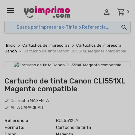

shopping_cart
0
MENÚ

Inicio
Cartuchos de impresoras
Cartuchos de impresora
Canon
Cartucho de tinta Canon CLI551XL Magenta compatible
Cartucho de tinta Canon CLI551XL
Magenta compatible
Cartucho MAGENTA
ALTA CAPACIDAD
Referencia:
BCL551XLM
Formato:
Cartucho de tinta
Color:
Magenta