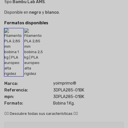
tipo
Bambu Lab AMS
.
Disponible en
negro
y
blanco
.
Formatos disponibles
yoimprimo®
Marca:
Referencia:
3DPLA285-01BK
mpn:
3DPLA285-01BK
Formato:
Bobina 1 Kg.
👇🏻
Descubre todas sus características
👇🏻