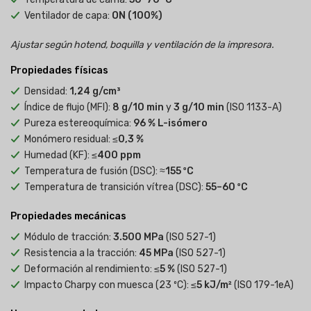
Ventilador de capa:
ON (100%)
Ajustar según hotend, boquilla y ventilación de la impresora.
Propiedades físicas
Densidad:
1,24 g/cm³
Índice de flujo (MFI):
8 g/10 min
y
3 g/10 min
(ISO 1133-A)
Pureza estereoquímica:
96 % L-isómero
Monómero residual:
≤0,3 %
Humedad (KF):
≤400 ppm
Temperatura de fusión (DSC):
≈155 ºC
Temperatura de transición vítrea (DSC):
55–60 ºC
Propiedades mecánicas
Módulo de tracción:
3.500 MPa
(ISO 527-1)
Resistencia a la tracción:
45 MPa
(ISO 527-1)
Deformación al rendimiento:
≤5 %
(ISO 527-1)
Impacto Charpy con muesca (23 ºC):
≤5 kJ/m²
(ISO 179-1eA)