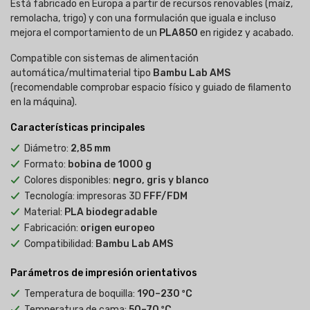
Está fabricado en Europa a partir de recursos renovables (maíz,
remolacha, trigo) y con una formulación que iguala e incluso
mejora el comportamiento de un
PLA850
en rigidez y acabado.
Compatible con sistemas de alimentación
automática/multimaterial tipo
Bambu Lab AMS
(recomendable comprobar espacio físico y guiado de filamento
en la máquina).
Características principales
Diámetro:
2,85 mm
Formato:
bobina de 1000 g
Colores disponibles:
negro, gris y blanco
Tecnología: impresoras 3D
FFF/FDM
Material:
PLA biodegradable
Fabricación:
origen europeo
Compatibilidad:
Bambu Lab AMS
Parámetros de impresión orientativos
Temperatura de boquilla:
190–230 ºC
Temperatura de cama:
50–70 ºC