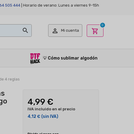
64 505 444
| Horario de verano: Lunes a viernes 9-15h
0


shopping_cart
Mi cuenta
💡
Cómo sublimar algodón
de 4 reglas
as
go
4,99 €
IVA incluido en el precio
4,12 €
(sin IVA)