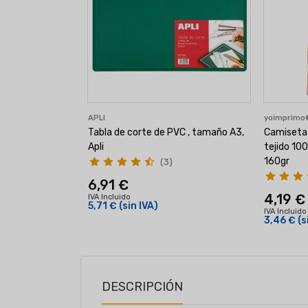
APLI
yoimprim
Tabla de corte de PVC , tamaño A3,
Camiseta 
Apli
tejido 10
160gr
(3)
6,91 €
4,19 €
IVA Incluido
5,71 €
(sin IVA)
IVA Incluido
3,46 €
(s
DESCRIPCIÓN