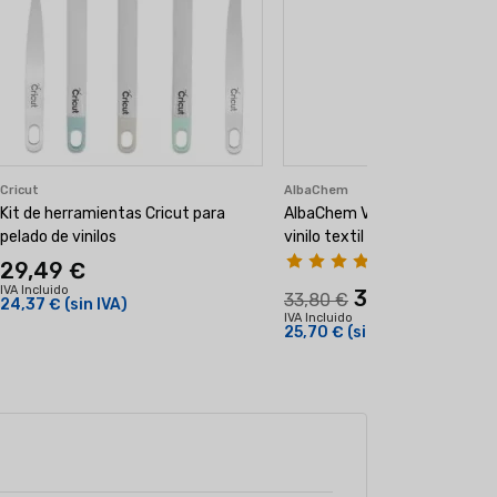
Cricut
AlbaChem
Kit de herramientas Cricut para
AlbaChem VLR, Líquido para q
pelado de vinilos
vinilo textil y DTF (591ml)
(3)
29,49 €
IVA Incluido
31,10 €
33,80 €
24,37 €
(sin IVA)
IVA Incluido
25,70 €
(sin IVA)