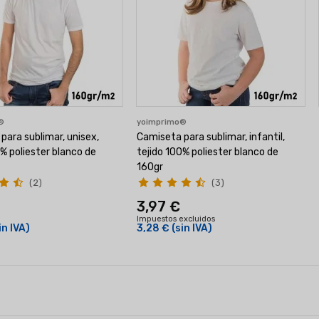
o®
yoimprimo®
para sublimar, unisex,
Camiseta para sublimar, infantil,
0% poliester blanco de
tejido 100% poliester blanco de
160gr
(2)
(3)
3,97 €
Impuestos excluidos
in IVA)
3,28 €
(sin IVA)