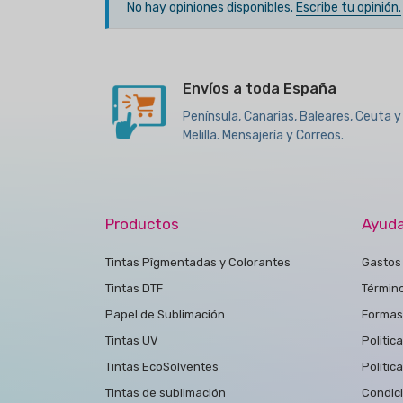
No hay opiniones disponibles.
Escribe tu opinión.
Envíos a toda España
Península, Canarias, Baleares, Ceuta y
Melilla. Mensajería y Correos.
Productos
Ayud
Tintas Pîgmentadas y Colorantes
Gastos 
Tintas DTF
Términ
Papel de Sublimación
Formas
Tintas UV
Politic
Tintas EcoSolventes
Polític
Tintas de sublimación
Condic