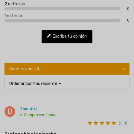
2 estrellas
0
1 estrella
0
Escribe tu opinión
Comentarios (4)
Ordenar por
Más reciente
Damián L.
D
Compra verificada
(5.0)
Protege bien la plancha