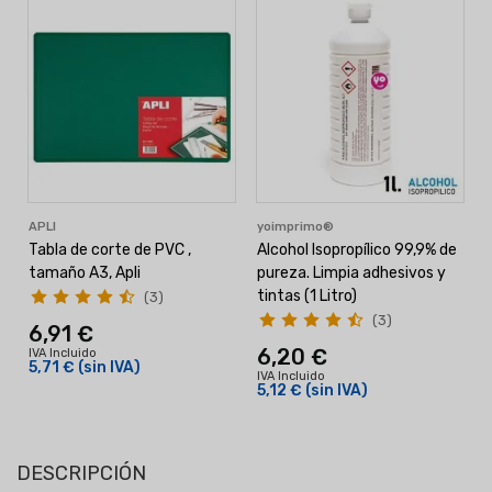
APLI
yoimprimo®
Tabla de corte de PVC ,
Alcohol Isopropílico 99,9% de
tamaño A3, Apli
pureza. Limpia adhesivos y
tintas (1 Litro)
(3)
(3)
6,91 €
6,20 €
IVA Incluido
I
5,71 €
(sin IVA)
IVA Incluido
5,12 €
(sin IVA)
DESCRIPCIÓN