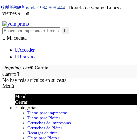
¿Necesitas ayuda? 964 505 444
| Horario de verano: Lunes a
viernes 9-15h


Mi cuenta

Acceder

Registro
shopping_cart
0
Carrito
Carrito

No hay más artículos en su cesta
Menú
Menú
Cerrar
Categorías
Tintas para impresoras
Tintas para Plotter
Cartuchos de impresoras
Cartuchos de Plóter
Recargas de tinta
Chips para Plotter