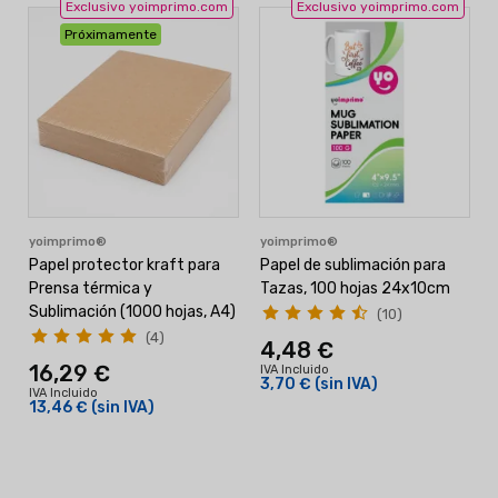
Exclusivo yoimprimo.com
Exclusivo yoimprimo.com
Próximamente
yoimprimo®
yoimprimo®
Papel protector kraft para
Papel de sublimación para
Prensa térmica y
Tazas, 100 hojas 24x10cm
Sublimación (1000 hojas, A4)
(10)
(4)
4,48 €
16,29 €
IVA Incluido
3,70 €
(sin IVA)
IVA Incluido
I
13,46 €
(sin IVA)