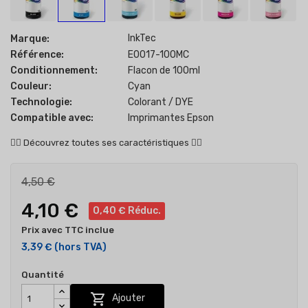
InkTec
Marque:
Référence:
E0017-100MC
Conditionnement:
Flacon de 100ml
Couleur:
Cyan
Technologie:
Colorant / DYE
Compatible avec:
Imprimantes Epson
👇🏻
Découvrez toutes ses caractéristiques
👇🏻
4,50 €
4,10 €
0,40 € Réduc.
Prix avec TTC inclue
3,39 €
(hors TVA)
Quantité

Ajouter