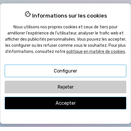
Meilleurs prix pour les quantités
Informations sur les cookies
Remises pour les achats en grande quantité,
Nous sommes grossistes
Nous utilisons nos propres cookies et ceux de tiers pour
améliorer l'expérience de l'utilisateur, analyser le trafic web et
afficher des publicités personnalisées. Vous pouvez les accepter,
les configurer ou les refuser comme vous le souhaitez. Pour plus

Produits
d'informations, consultez notre
politique en matière de cookies
.

Aide
Configurer

Bulletin
Rejeter
Accepter
© 2025
yo
imprimo
®
| CMC VYRECO SL - C/Juan Bautista Llorens,
109B - 12540 Vila-Real (Castellón) ESPAGNE | TVA: ESB12458089