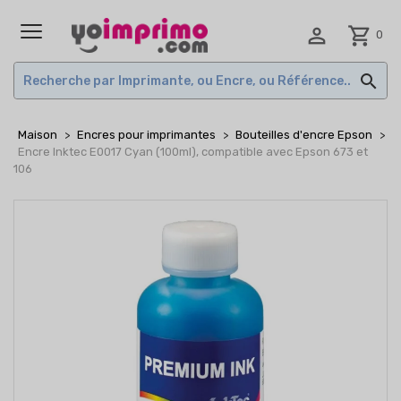

shopping_cart
0
MENU

Maison
Encres pour imprimantes
Bouteilles d'encre Epson
Encre Inktec E0017 Cyan (100ml), compatible avec Epson 673 et
106