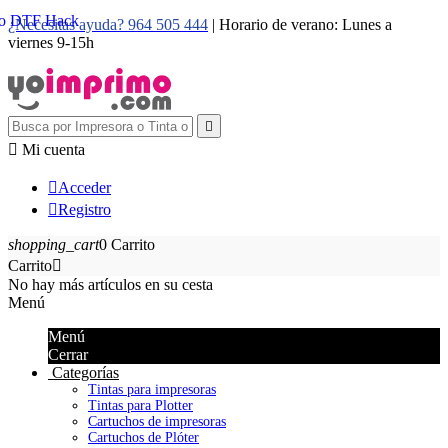
¿Necesitas ayuda? 964 505 444
| Horario de verano: Lunes a
viernes 9-15h


Mi cuenta

Acceder

Registro
shopping_cart
0
Carrito
Carrito

No hay más artículos en su cesta
Menú
Menú
Cerrar
Categorías
Tintas para impresoras
Tintas para Plotter
Cartuchos de impresoras
Cartuchos de Plóter