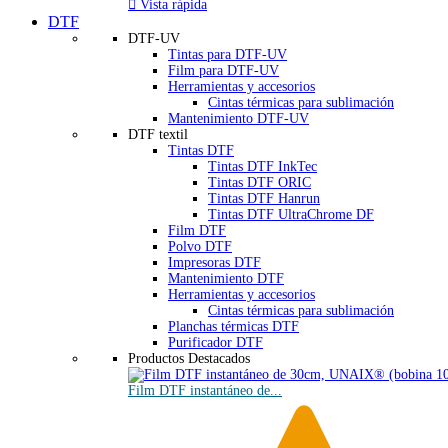

Vista rápida
DTF
DTF-UV
Tintas para DTF-UV
Film para DTF-UV
Herramientas y accesorios
Cintas térmicas para sublimación
Mantenimiento DTF-UV
DTF textil
Tintas DTF
Tintas DTF InkTec
Tintas DTF ORIC
Tintas DTF Hanrun
Tintas DTF UltraChrome DF
Film DTF
Polvo DTF
Impresoras DTF
Mantenimiento DTF
Herramientas y accesorios
Cintas térmicas para sublimación
Planchas térmicas DTF
Purificador DTF
Productos Destacados
Film DTF instantáneo de...