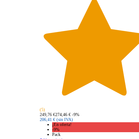
(5)
249,76 €
274,46 €
-9%
206,41 €
(sin IVA)
¡En oferta!
-9%
Pack