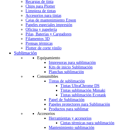
Recargas de tinta
Chips para Plotter
Limpieza de tintas
Accesorios para tintas
Cajas de mantenimiento Epson
Papeles especiales impresión
Oficina y papelería
Pilas, Baterías y Cargadores
Filamentos 3D
Prensas térmicas
Plotter de corte vinilo
Sublimación
Equipamiento
Impresoras para sublimación
Kits de inicio Sublimación
Planchas sublimación
Consumibles
Tintas de sublimación
Tintas UltraChrome DS
Tintas sublimación Mimaki
Tintas sublimación Ecotank
Papel de Sublimación
Papeles protectores para Sublimación
Productos para sublimar
Accesorios
Herramientas y accesorios
Cintas térmicas para sublimación
Mantenimiento sublimación