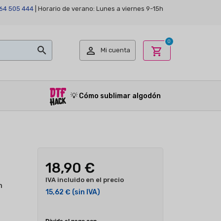
64 505 444
| Horario de verano: Lunes a viernes 9-15h
0


shopping_cart
Mi cuenta
💡
Cómo sublimar algodón
18,90 €
IVA incluido en el precio
n
15,62 €
(sin IVA)