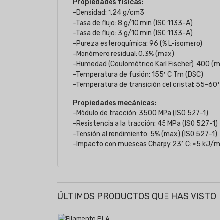
Propiedades físicas:
-Densidad: 1.24 g/cm3
-Tasa de flujo: 8 g/10 min (ISO 1133-A)
-Tasa de flujo: 3 g/10 min (ISO 1133-A)
-Pureza esteroquímica: 96 (% L-isomero)
-Monómero residual: 0.3% (max)
-Humedad (Coulométrico Karl Fischer): 400 (
-Temperatura de fusión: 155º C Tm (DSC)
-Temperatura de transición del cristal: 55-60º
Propiedades mecánicas:
-Módulo de tracción: 3500 MPa (ISO 527-1)
-Resistencia a la tracción: 45 MPa (ISO 527-1)
-Tensión al rendimiento: 5% (max) (ISO 527-1)
-Impacto con muescas Charpy 23º C: ≤5 kJ/m
ÚLTIMOS PRODUCTOS QUE HAS VISTO