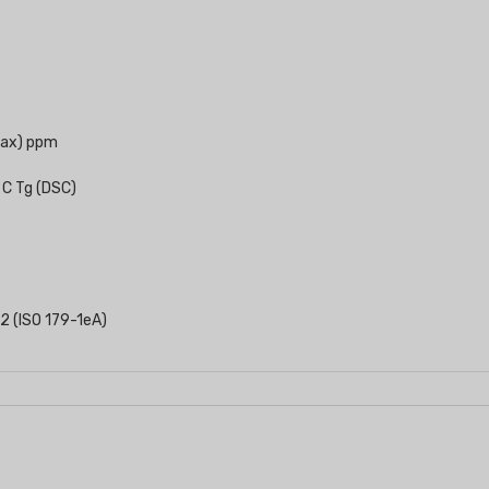
max) ppm
 C Tg (DSC)
2 (ISO 179-1eA)