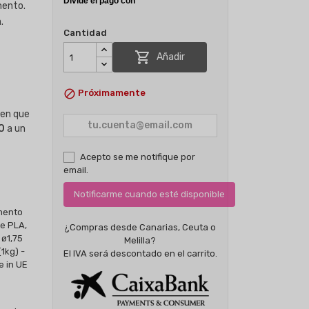
mento.
.
Cantidad

Añadir

Próximamente
cen que
0
a un
Acepto se me notifique por
email.
Notificarme cuando esté disponible
¿Compras desde Canarias, Ceuta o
Melilla?
El IVA será descontado en el carrito.