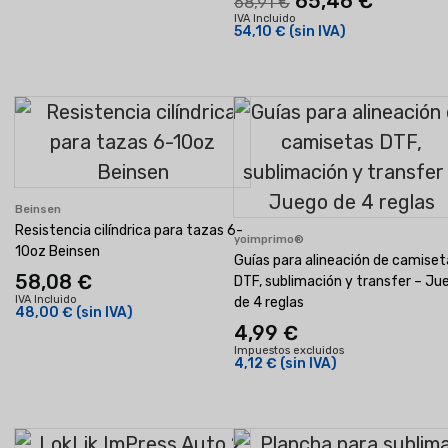
65,46 €
68,91 €
IVA Incluido
54,10 €
(sin IVA)
Beinsen
Resistencia cilíndrica para tazas 6-
yoimprimo®
10oz Beinsen
Guías para alineación de camiset
58,08 €
DTF, sublimación y transfer – Ju
IVA Incluido
de 4 reglas
48,00 €
(sin IVA)
4,99 €
Impuestos excluidos
4,12 €
(sin IVA)