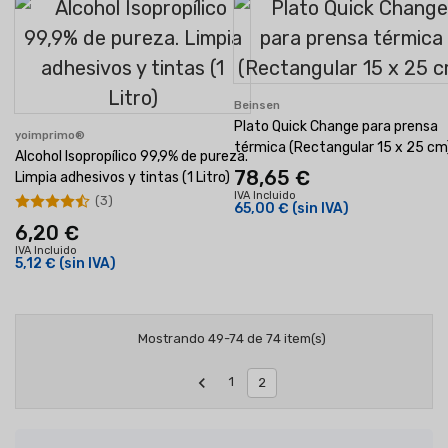
Beinsen
Plato Quick Change para prensa
yoimprimo®
térmica (Rectangular 15 x 25 cm
Alcohol Isopropílico 99,9% de pureza.
78,65 €
Limpia adhesivos y tintas (1 Litro)
IVA Incluido
(3)
65,00 €
(sin IVA)
6,20 €
IVA Incluido
5,12 €
(sin IVA)
Mostrando 49-74 de 74 item(s)

1
2