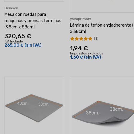
Beinsen
Mesa con ruedas para
yoimprimo®
máquinas y prensas térmicas
Lámina de teflón antiadherente 
(98cm x 88cm)
x 38cm)
320,65 €
(1)
IVA Incluido
265,00 €
(sin IVA)
1,94 €
Impuestos excluidos
1,60 €
(sin IVA)