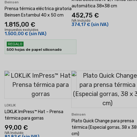
Beinsen
automática 38×38 cm
Prensa térmica eléctrica giratoria
452,75 €
Beinsen Estambul 40 x 50 cm
IVA Incluido
1.815,00 €
374,17 €
(sin IVA)
Impuestos excluidos
1.500,00 €
(sin IVA)
REGALO
500 hojas de papel siliconado
LOKLIK
LOKLiK ImPress™ Hat – Prensa
Beinsen
térmica para gorras
Plato Quick Change para prensa
99,00 €
térmica (Especial gorras, 38 x 38
IVA Incluido
cm)
81,82 €
(sin IVA)