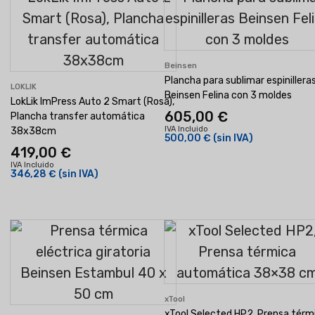
Beinsen
Plancha para sublimar espinillera
LOKLIK
Beinsen Felina con 3 moldes
LokLik ImPress Auto 2 Smart (Rosa),
605,00 €
Plancha transfer automática
IVA Incluido
38x38cm
500,00 €
(sin IVA)
419,00 €
IVA Incluido
346,28 €
(sin IVA)
xTool
xTool Selected HP2, Prensa térm